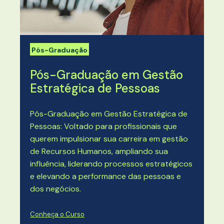
Pós-Graduação
Pós-Graduação em Gestão
Estratégica de Pessoas
Pós-Graduação em Gestão Estratégica de
Pessoas: Voltado para profissionais que
querem impulsionar sua carreira em gestão
de Recursos Humanos, ampliando sua
influência, liderando processos estratégicos
e elevando a performance das pessoas e
dos negócios.
Conheça o Curso