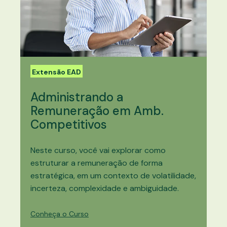
Extensão EAD
Administrando a
Remuneração em Amb.
Competitivos
Neste curso, você vai explorar como
estruturar a remuneração de forma
estratégica, em um contexto de volatilidade,
incerteza, complexidade e ambiguidade.
Conheça o Curso