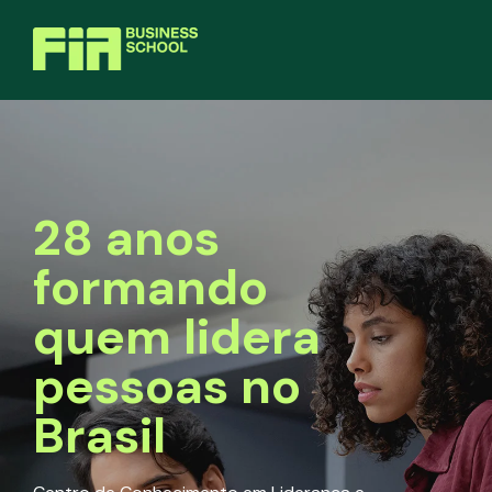
28 anos
formando
quem lidera
pessoas no
Brasil