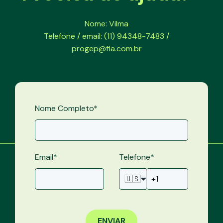
Nome: Vilma
Telefone / email: (11) 94348-7483 /
progep@fia.com.br
Nome Completo
*
Email
*
Telefone
*
🇺🇸
ENVIAR