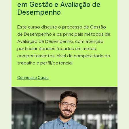
em Gestão e Avaliação de
Desempenho
Este curso discute o processo de Gestão
de Desempenho e os principais métodos de
Avaliação de Desempenho, com atenção
particular àqueles focados em metas,
comportamentos, nível de complexidade do
trabalho e perfil/potencial.
Conheça o Curso