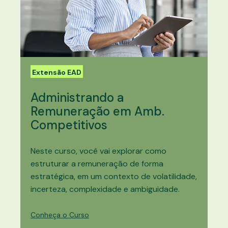
Extensão EAD
Administrando a
Remuneração em Amb.
Competitivos
Neste curso, você vai explorar como
estruturar a remuneração de forma
estratégica, em um contexto de volatilidade,
incerteza, complexidade e ambiguidade.
Conheça o Curso