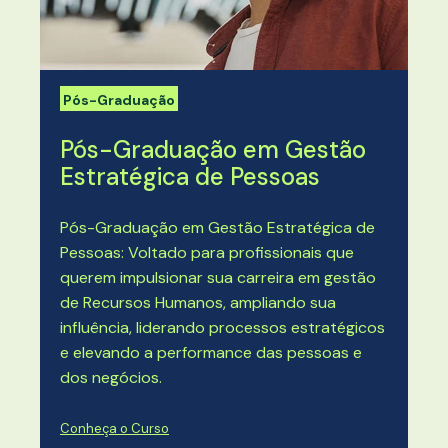
Pós-Graduação
Pós-Graduação em Gestão
Estratégica de Pessoas
Pós-Graduação em Gestão Estratégica de
Pessoas: Voltado para profissionais que
querem impulsionar sua carreira em gestão
de Recursos Humanos, ampliando sua
influência, liderando processos estratégicos
e elevando a performance das pessoas e
dos negócios.
Conheça o Curso