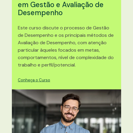
em Gestão e Avaliação de
Desempenho
Este curso discute o processo de Gestão
de Desempenho e os principais métodos de
Avaliação de Desempenho, com atenção
particular àqueles focados em metas,
comportamentos, nível de complexidade do
trabalho e perfil/potencial.
Conheça o Curso