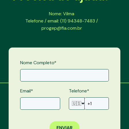
Nome: Vilma
Telefone / email: (11) 94348-7483 /
progep@fia.com.br
Nome Completo
*
Email
*
Telefone
*
🇺🇸
ENVIAR