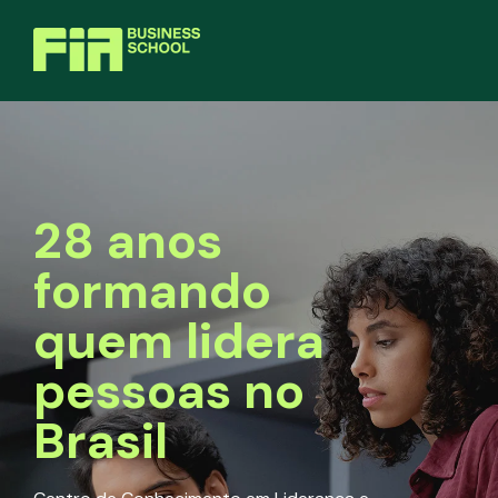
28 anos
formando
quem lidera
pessoas no
Brasil