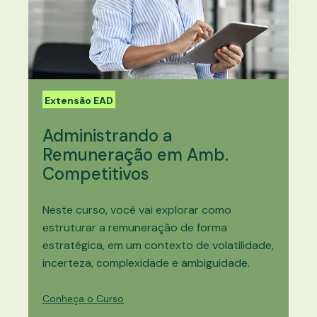
Extensão EAD
Administrando a
Remuneração em Amb.
Competitivos
Neste curso, você vai explorar como
estruturar a remuneração de forma
estratégica, em um contexto de volatilidade,
incerteza, complexidade e ambiguidade.
Conheça o Curso