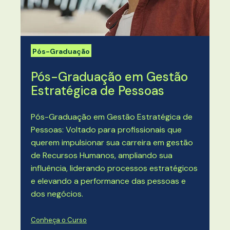
Pós-Graduação
Pós-Graduação em Gestão
Estratégica de Pessoas
Pós-Graduação em Gestão Estratégica de
Pessoas: Voltado para profissionais que
querem impulsionar sua carreira em gestão
de Recursos Humanos, ampliando sua
influência, liderando processos estratégicos
e elevando a performance das pessoas e
dos negócios.
Conheça o Curso