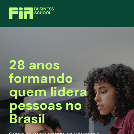
28 anos
formando
quem lidera
pessoas no
Brasil