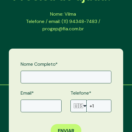
Nome: Vilma
Telefone / email: (11) 94348-7483 /
progep@fia.com.br
Nome Completo
*
Email
*
Telefone
*
🇺🇸
ENVIAR