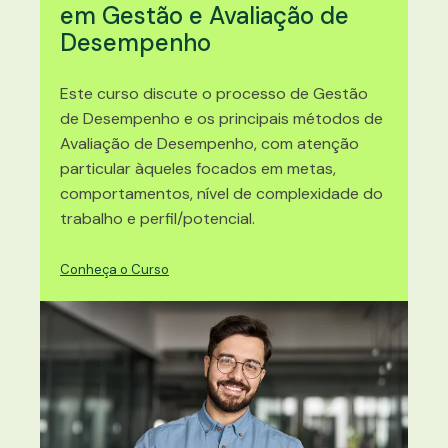
em Gestão e Avaliação de
Desempenho
Este curso discute o processo de Gestão
de Desempenho e os principais métodos de
Avaliação de Desempenho, com atenção
particular àqueles focados em metas,
comportamentos, nível de complexidade do
trabalho e perfil/potencial.
Conheça o Curso