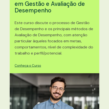
em Gestão e Avaliação de
Desempenho
Este curso discute o processo de Gestão
de Desempenho e os principais métodos de
Avaliação de Desempenho, com atenção
particular àqueles focados em metas,
comportamentos, nível de complexidade do
trabalho e perfil/potencial.
Conheça o Curso