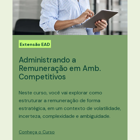
Extensão EAD
Administrando a
Remuneração em Amb.
Competitivos
Neste curso, você vai explorar como
estruturar a remuneração de forma
estratégica, em um contexto de volatilidade,
incerteza, complexidade e ambiguidade.
Conheça o Curso