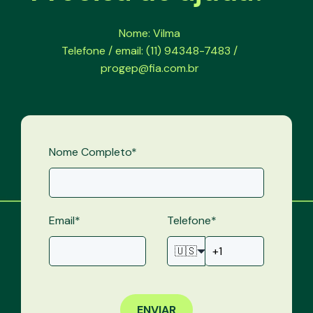
Nome: Vilma
Telefone / email: (11) 94348-7483 /
progep@fia.com.br
Nome Completo
*
Email
*
Telefone
*
🇺🇸
ENVIAR