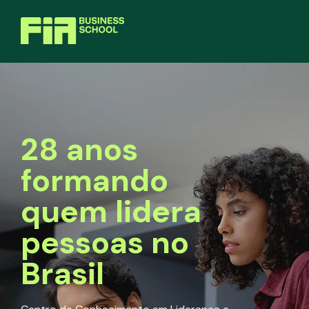
28 anos
formando
quem lidera
pessoas no
Brasil