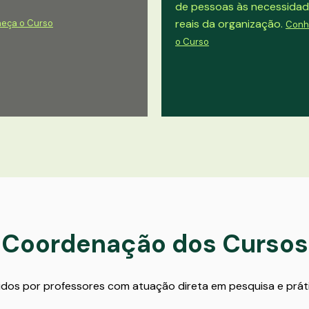
de pessoas às necessida
reais da organização.
eça o Curso
Conh
o Curso
Coordenação dos
Cursos
os por professores com atuação direta em pesquisa e prát