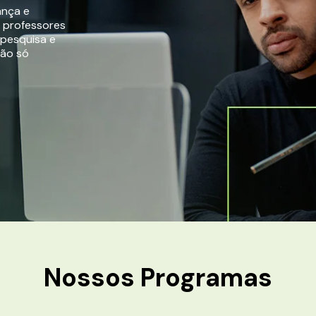
ança e
r professores
 pesquisa e
não só
Nossos
Programas