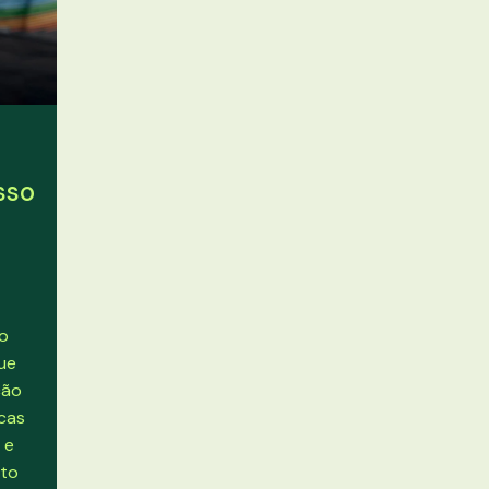
sso
do
que
ção
icas
 e
nto