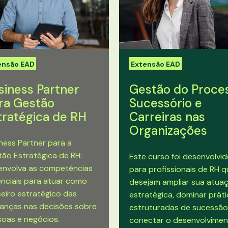
ensão EAD
Extensão EAD
siness Partner
Gestão do Proce
ra Gestão
Sucessório e
tratégica de RH
Carreiras nas
Organizações
ness Partner para a
ão Estratégica de RH:
Este curso foi desenvolvi
envolva as competências
para profissionais de RH 
nciais para atuar como
desejam ampliar sua atua
eiro estratégico das
estratégica, dominar prát
ranças nas decisões sobre
estruturadas de sucessão
oas e negócios.
conectar o desenvolvime