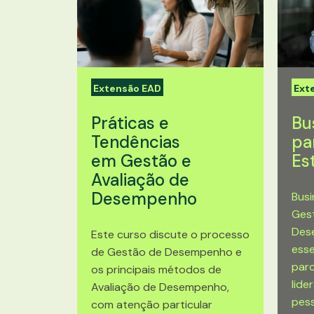
Extensão EAD
Ext
Práticas e
Bu
Tendências
pa
em Gestão e
Es
Avaliação de
Desempenho
Busi
Gest
Des
Este curso discute o processo
esse
de Gestão de Desempenho e
parc
os principais métodos de
lide
Avaliação de Desempenho,
pess
com atenção particular