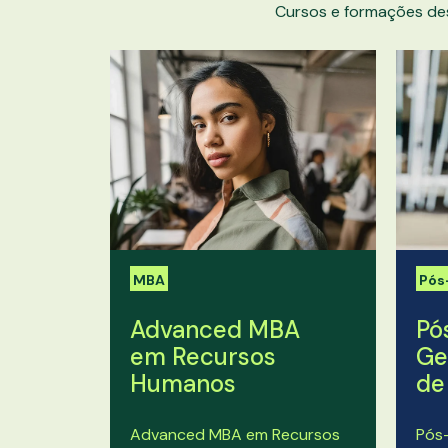
Cursos e formações de
MBA
Pós
Advanced MBA
Pó
em Recursos
Ge
Humanos
de
Advanced MBA em Recursos
Pós