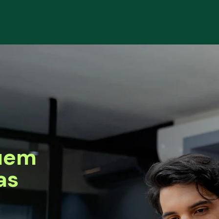
uem
as