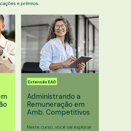
cações e prêmios.
Extensão EAD
em
Administrando a
ão
Remuneração em
Amb. Competitivos
Neste curso, você vai explorar