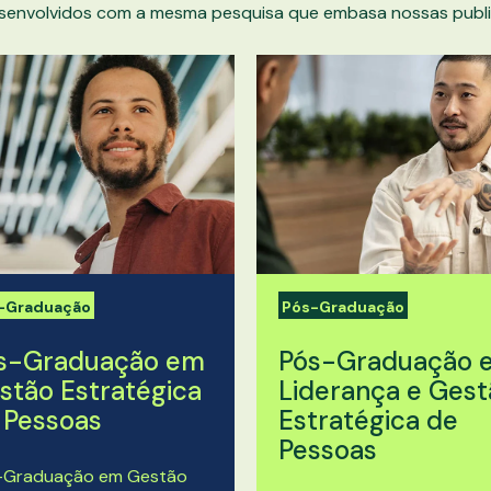
senvolvidos com a mesma pesquisa que embasa nossas publi
-Graduação
Pós-Graduação
s-Graduação em
Pós-Graduação 
stão Estratégica
Liderança e Gest
 Pessoas
Estratégica de
Pessoas
-Graduação em Gestão