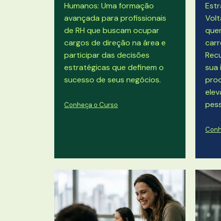
Humanos: Uma formação
Estr
avançada para profissionais
Volt
de RH que buscam ocupar
quer
cargos de direção na área e
carr
participar das decisões
Rec
estratégicas que definem o
sua 
sucesso de seus negócios.
proc
ele
pess
Conheça o Curso
Conh