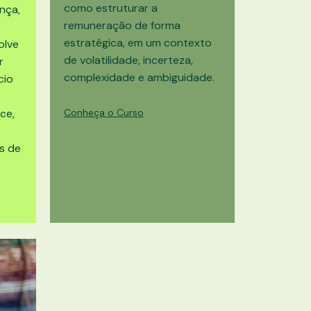
como estruturar a
nça,
remuneração de forma
estratégica, em um contexto
olve
de volatilidade, incerteza,
r
complexidade e ambiguidade.
cio
ce,
Conheça o Curso
s de