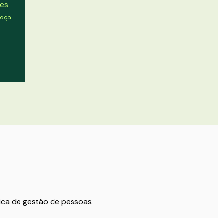
des
eça
ica de gestão de pessoas.