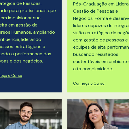
atégica de Pessoas:
Pós-Graduação em
Lidera
ado para profissionais que
Gestão de Pessoas e
em impulsionar sua
Negócios
: Forma e desenv
eira em gestão de
líderes capazes de integra
ursos Humanos, ampliando
visão estratégica de negó
influência, liderando
com gestão de pessoas e
essos estratégicos e
equipes de alta performan
vando a performance das
buscando resultados
oas e dos negócios.
sustentáveis em ambiente
alta complexidade.
eça o Curso
Conheça o Curso