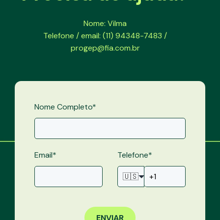
Nome: Vilma
Telefone / email: (11) 94348-7483 /
progep@fia.com.br
Nome Completo
*
Email
*
Telefone
*
🇺🇸
ENVIAR