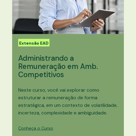
Extensão EAD
Administrando a
Remuneração em Amb.
Competitivos
Neste curso, você vai explorar como
estruturar a remuneração de forma
estratégica, em um contexto de volatilidade,
incerteza, complexidade e ambiguidade.
Conheça o Curso