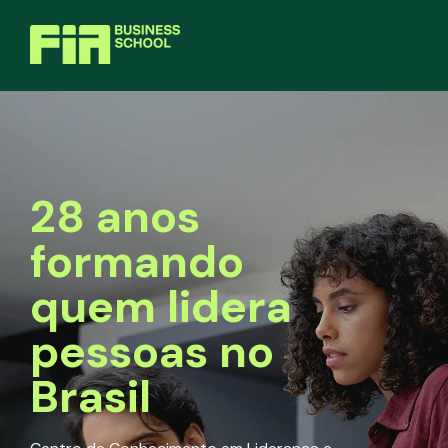
28 anos
formando
quem lidera
pessoas no
Brasil