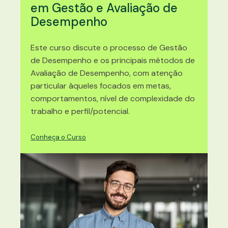
em Gestão e Avaliação de
Desempenho
Este curso discute o processo de Gestão
de Desempenho e os principais métodos de
Avaliação de Desempenho, com atenção
particular àqueles focados em metas,
comportamentos, nível de complexidade do
trabalho e perfil/potencial.
Conheça o Curso