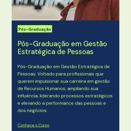
Pós-Graduação
Pós-Graduação em Gestão
Estratégica de Pessoas
Pós-Graduação em Gestão Estratégica de
Pessoas: Voltado para profissionais que
querem impulsionar sua carreira em gestão
de Recursos Humanos, ampliando sua
influência, liderando processos estratégicos
e elevando a performance das pessoas e
dos negócios.
Conheça o Curso