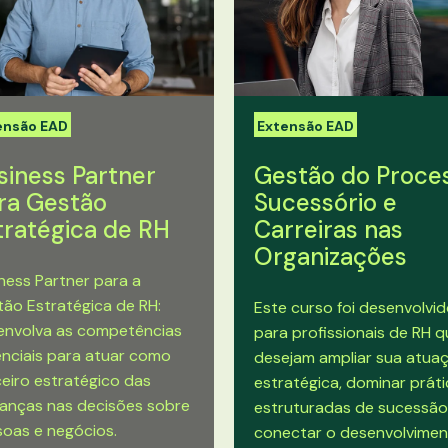
ensão EAD
Extensão EAD
siness Partner
Gestão do Proce
ra Gestão
Sucessório e
tratégica de RH
Carreiras nas
Organizações
ness Partner para a
ão Estratégica de RH:
Este curso foi desenvolvi
envolva as competências
para profissionais de RH 
nciais para atuar como
desejam ampliar sua atua
eiro estratégico das
estratégica, dominar prát
ranças nas decisões sobre
estruturadas de sucessão
oas e negócios.
conectar o desenvolvime