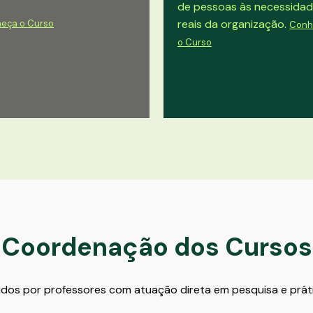
de pessoas às necessida
reais da organização.
eça o Curso
Conh
o Curso
Coordenação dos
Cursos
os por professores com atuação direta em pesquisa e prát