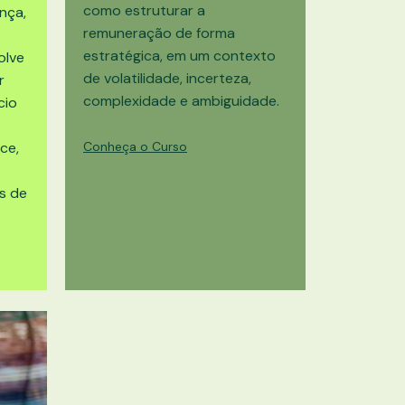
como estruturar a
nça,
remuneração de forma
estratégica, em um contexto
olve
de volatilidade, incerteza,
r
complexidade e ambiguidade.
cio
ce,
Conheça o Curso
s de