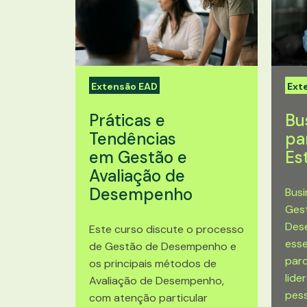
Extensão EAD
Ext
Práticas e
Bu
Tendências
pa
em Gestão e
Es
Avaliação de
Desempenho
Busi
Gest
Des
Este curso discute o processo
esse
de Gestão de Desempenho e
parc
os principais métodos de
lide
Avaliação de Desempenho,
pess
com atenção particular