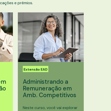
cações e prêmios.
Extensão EAD
em
Administrando a
ão
Remuneração em
Amb. Competitivos
Neste curso, você vai explorar