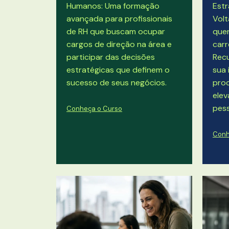
Humanos: Uma formação
Estr
avançada para profissionais
Volt
de RH que buscam ocupar
quer
cargos de direção na área e
carr
participar das decisões
Rec
estratégicas que definem o
sua 
sucesso de seus negócios.
proc
ele
pess
Conheça o Curso
Conh