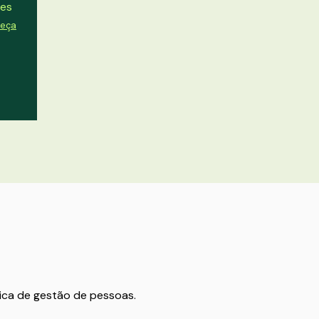
des
eça
ica de gestão de pessoas.