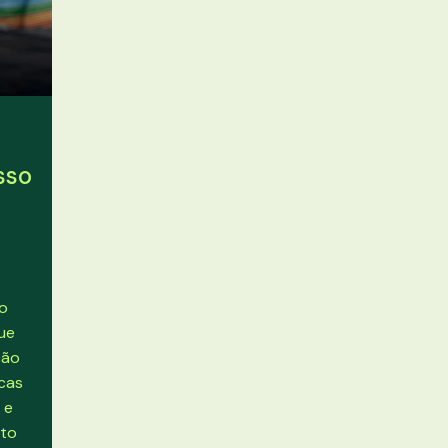
sso
do
que
ção
icas
 e
nto