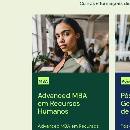
Cursos e formações de
MBA
Pós
Advanced MBA
Pó
em Recursos
Ge
Humanos
de
Advanced MBA em Recursos
Pós