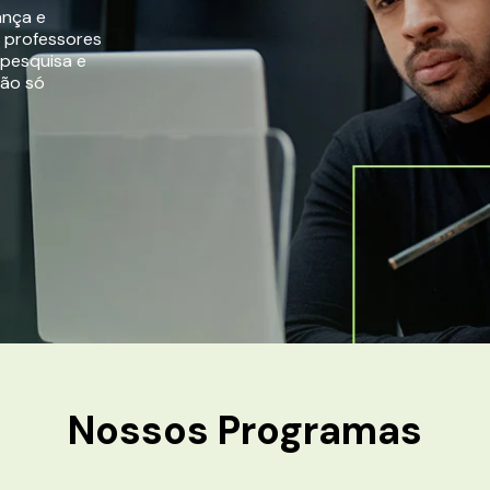
ança e
r professores
 pesquisa e
não só
Nossos
Programas