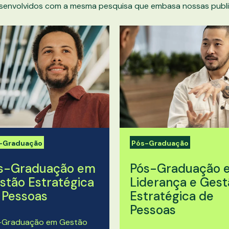
senvolvidos com a mesma pesquisa que embasa nossas publi
-Graduação
Pós-Graduação
s-Graduação em
Pós-Graduação 
stão Estratégica
Liderança e Gest
 Pessoas
Estratégica de
Pessoas
-Graduação em Gestão