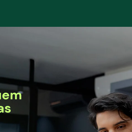
uem
as