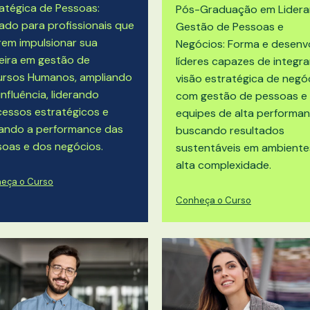
atégica de Pessoas:
Pós-Graduação em
Lidera
ado para profissionais que
Gestão de Pessoas e
em impulsionar sua
Negócios
: Forma e desenv
eira em gestão de
líderes capazes de integra
ursos Humanos, ampliando
visão estratégica de negó
influência, liderando
com gestão de pessoas e
essos estratégicos e
equipes de alta performan
vando a performance das
buscando resultados
oas e dos negócios.
sustentáveis em ambiente
alta complexidade.
eça o Curso
Conheça o Curso