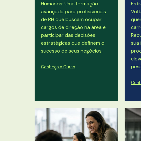
Humanos: Uma formação
Estr
avançada para profissionais
Volt
de RH que buscam ocupar
quer
cargos de direção na área e
carr
participar das decisões
Rec
estratégicas que definem o
sua 
sucesso de seus negócios.
proc
ele
pess
Conheça o Curso
Conh