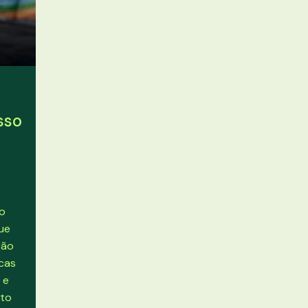
sso
do
que
ção
icas
 e
nto