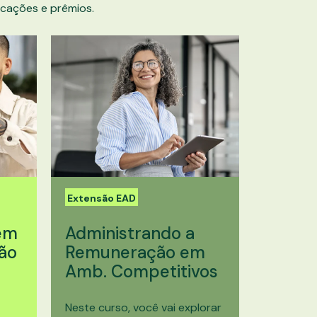
cações e prêmios.
Extensão EAD
em
Administrando a
ão
Remuneração em
Amb. Competitivos
Neste curso, você vai explorar