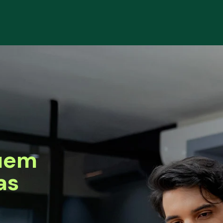
uem
as