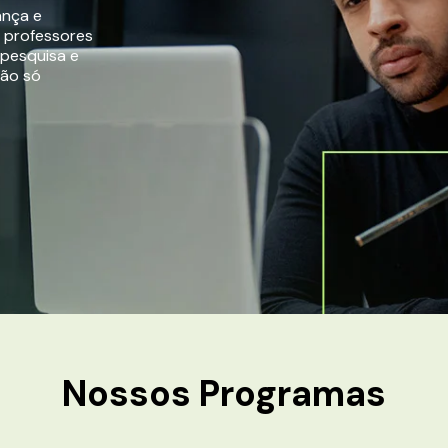
ança e
r professores
 pesquisa e
não só
Nossos
Programas