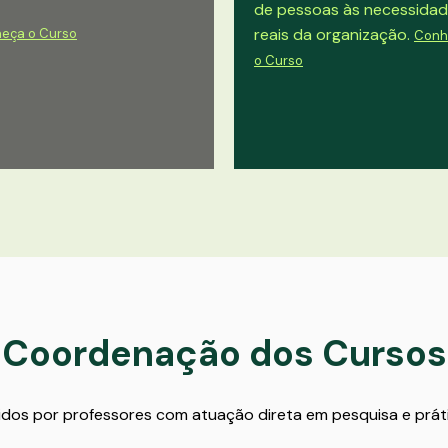
de pessoas às necessida
reais da organização.
eça o Curso
Conh
o Curso
Coordenação dos
Cursos
os por professores com atuação direta em pesquisa e prát