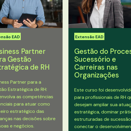
ensão EAD
Extensão EAD
siness Partner
Gestão do Proce
ra Gestão
Sucessório e
tratégica de RH
Carreiras nas
Organizações
ness Partner para a
ão Estratégica de RH:
Este curso foi desenvolvi
envolva as competências
para profissionais de RH 
nciais para atuar como
desejam ampliar sua atua
eiro estratégico das
estratégica, dominar prát
ranças nas decisões sobre
estruturadas de sucessão
oas e negócios.
conectar o desenvolvime