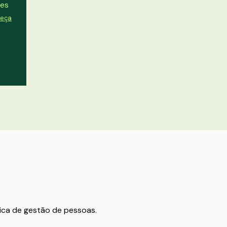
des
eça
ica de gestão de pessoas.