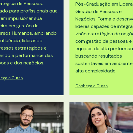
atégica de Pessoas:
Pós-Graduação em
Lidera
ado para profissionais que
Gestão de Pessoas e
em impulsionar sua
Negócios
: Forma e desenv
eira em gestão de
líderes capazes de integra
ursos Humanos, ampliando
visão estratégica de negó
influência, liderando
com gestão de pessoas e
essos estratégicos e
equipes de alta performan
vando a performance das
buscando resultados
oas e dos negócios.
sustentáveis em ambiente
alta complexidade.
eça o Curso
Conheça o Curso