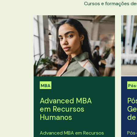
Cursos e formações de
MBA
Pós
Advanced MBA
Pó
em Recursos
Ge
Humanos
de
Advanced MBA em Recursos
Pós