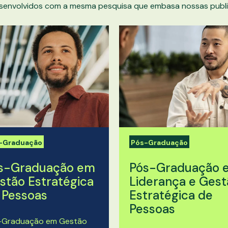
senvolvidos com a mesma pesquisa que embasa nossas publi
-Graduação
Pós-Graduação
s-Graduação em
Pós-Graduação 
stão Estratégica
Liderança e Gest
 Pessoas
Estratégica de
Pessoas
-Graduação em Gestão