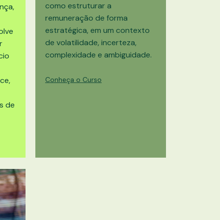
como estruturar a
nça,
remuneração de forma
estratégica, em um contexto
olve
de volatilidade, incerteza,
r
complexidade e ambiguidade.
cio
ce,
Conheça o Curso
s de