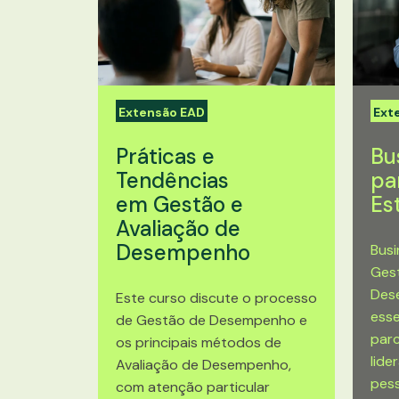
Extensão EAD
Ext
Práticas e
Bu
Tendências
pa
em Gestão e
Es
Avaliação de
Desempenho
Busi
Gest
Des
Este curso discute o processo
esse
de Gestão de Desempenho e
parc
os principais métodos de
lide
Avaliação de Desempenho,
pess
com atenção particular