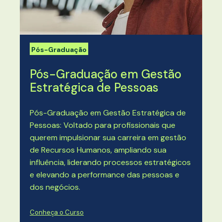
Pós-Graduação
Pós-Graduação em Gestão
Estratégica de Pessoas
Pós-Graduação em Gestão Estratégica de
Pessoas: Voltado para profissionais que
querem impulsionar sua carreira em gestão
de Recursos Humanos, ampliando sua
influência, liderando processos estratégicos
e elevando a performance das pessoas e
dos negócios.
Conheça o Curso