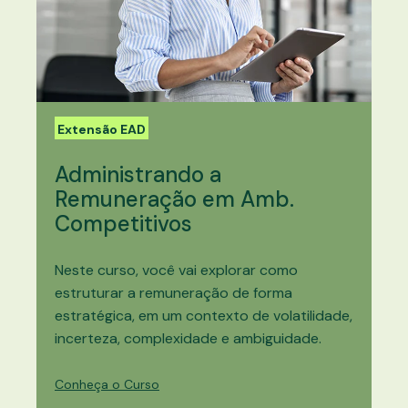
Extensão EAD
Administrando a
Remuneração em Amb.
Competitivos
Neste curso, você vai explorar como
estruturar a remuneração de forma
estratégica, em um contexto de volatilidade,
incerteza, complexidade e ambiguidade.
Conheça o Curso