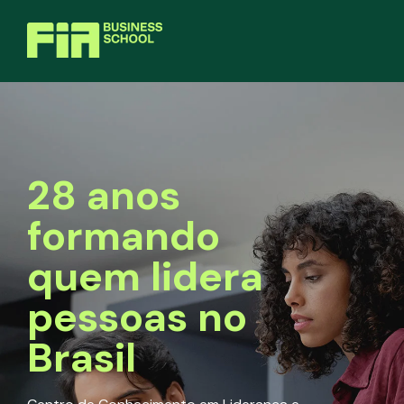
28 anos
formando
quem lidera
pessoas no
Brasil