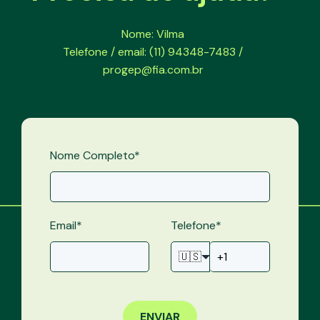
Nome: Vilma
Telefone / email: (11) 94348-7483 /
progep@fia.com.br
Nome Completo
*
Email
*
Telefone
*
🇺🇸
ENVIAR