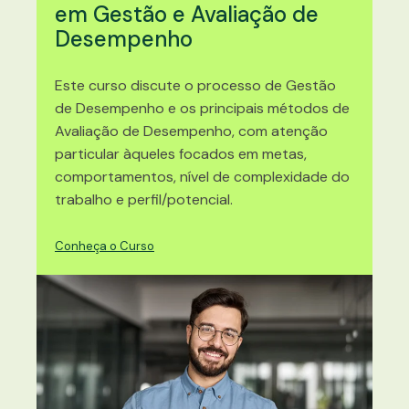
em Gestão e Avaliação de
Desempenho
Este curso discute o processo de Gestão
de Desempenho e os principais métodos de
Avaliação de Desempenho, com atenção
particular àqueles focados em metas,
comportamentos, nível de complexidade do
trabalho e perfil/potencial.
Conheça o Curso