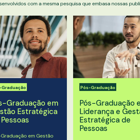
senvolvidos com a mesma pesquisa que embasa nossas publi
-Graduação
Pós-Graduação
s-Graduação em
Pós-Graduação 
stão Estratégica
Liderança e Gest
 Pessoas
Estratégica de
Pessoas
-Graduação em Gestão