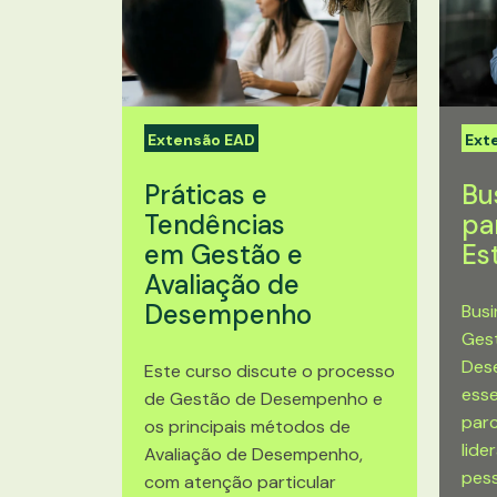
Extensão EAD
Ext
Práticas e
Bu
Tendências
pa
em Gestão e
Es
Avaliação de
Desempenho
Busi
Gest
Des
Este curso discute o processo
esse
de Gestão de Desempenho e
parc
os principais métodos de
lide
Avaliação de Desempenho,
pess
com atenção particular