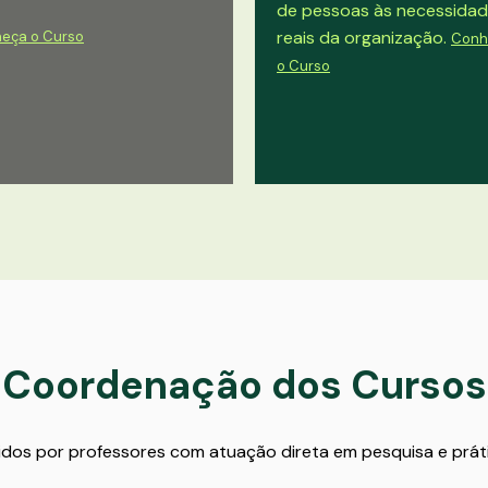
de pessoas às necessida
reais da organização.
eça o Curso
Conh
o Curso
Coordenação dos
Cursos
os por professores com atuação direta em pesquisa e prát