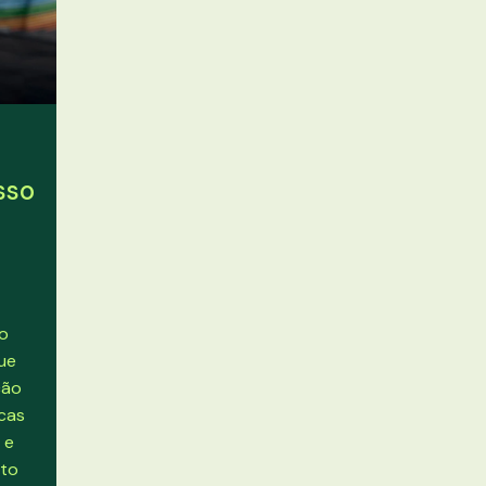
sso
do
que
ção
icas
 e
nto