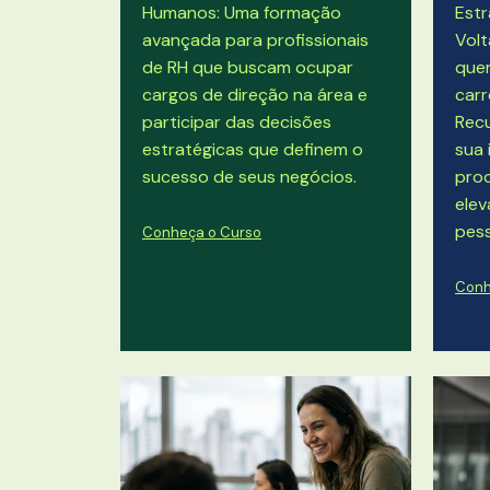
Humanos: Uma formação
Estr
avançada para profissionais
Volt
de RH que buscam ocupar
quer
cargos de direção na área e
carr
participar das decisões
Rec
estratégicas que definem o
sua 
sucesso de seus negócios.
proc
ele
pess
Conheça o Curso
Conh