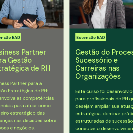
ensão EAD
Extensão EAD
siness Partner
Gestão do Proce
ra Gestão
Sucessório e
tratégica de RH
Carreiras nas
Organizações
ness Partner para a
ão Estratégica de RH:
Este curso foi desenvolvi
envolva as competências
para profissionais de RH 
nciais para atuar como
desejam ampliar sua atua
eiro estratégico das
estratégica, dominar prát
ranças nas decisões sobre
estruturadas de sucessão
oas e negócios.
conectar o desenvolvime