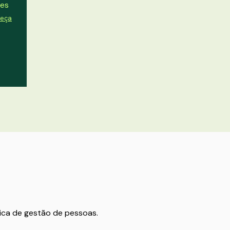
des
eça
ica de gestão de pessoas.