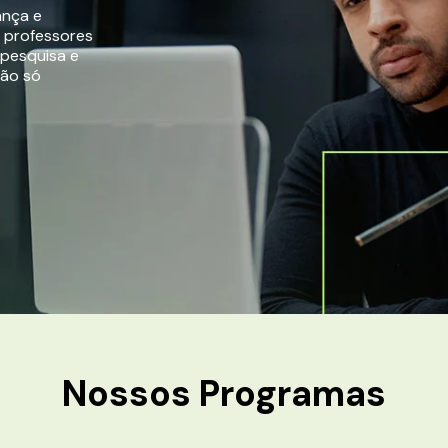
ança e
r professores
 pesquisa e
não só
Nossos
Programas