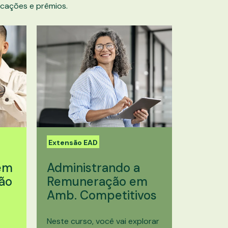
cações e prêmios.
Extensão EAD
em
Administrando a
ão
Remuneração em
Amb. Competitivos
Neste curso, você vai explorar