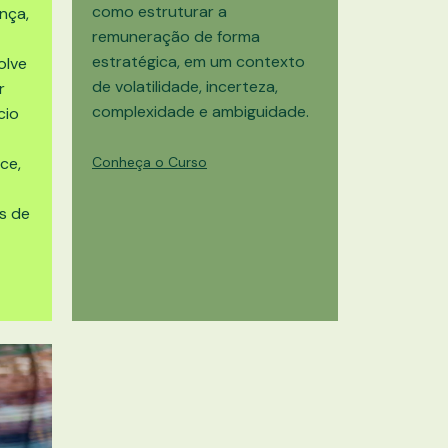
como estruturar a
nça,
remuneração de forma
estratégica, em um contexto
olve
de volatilidade, incerteza,
r
complexidade e ambiguidade.
cio
ce,
Conheça o Curso
s de