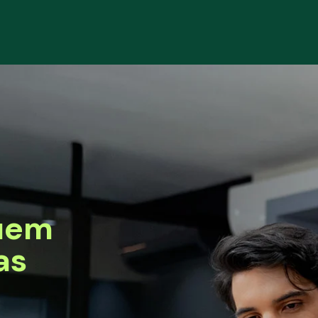
uem
as