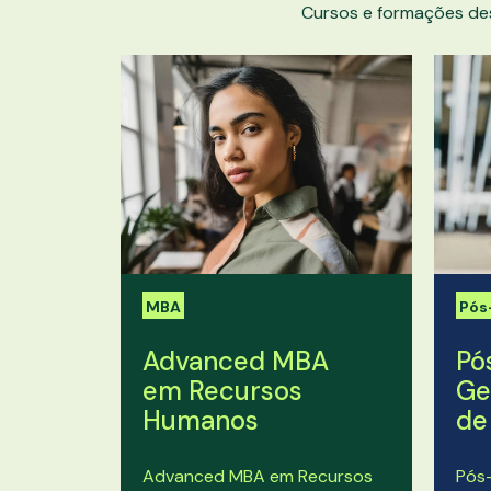
Cursos e formações de
MBA
Pós
Advanced MBA
Pó
em Recursos
Ge
Humanos
de
Advanced MBA em Recursos
Pós