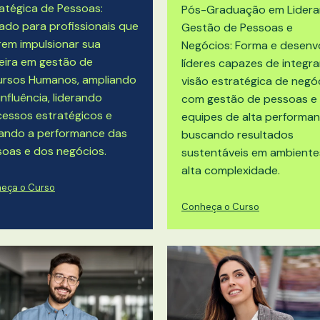
atégica de Pessoas:
Pós-Graduação em
Lidera
ado para profissionais que
Gestão de Pessoas e
em impulsionar sua
Negócios
: Forma e desenv
eira em gestão de
líderes capazes de integra
ursos Humanos, ampliando
visão estratégica de negó
influência, liderando
com gestão de pessoas e
essos estratégicos e
equipes de alta performan
vando a performance das
buscando resultados
oas e dos negócios.
sustentáveis em ambiente
alta complexidade.
eça o Curso
Conheça o Curso